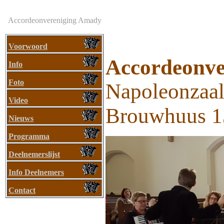
Accordeonvereniging Amady
Voorwoord
Accordeonve
Info
Foto
Napoleonzaa
Video
Brouwhuus 1
Nieuws
Programma
Deelnemerslijst
Info Deelnemers
Contact