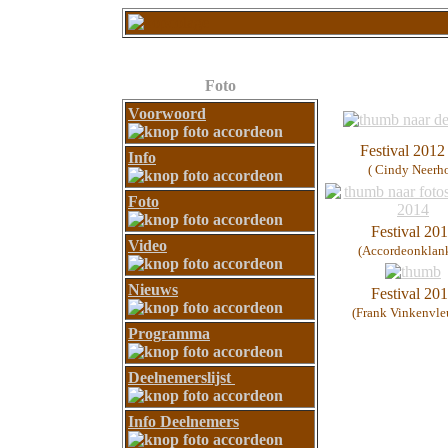
Foto
Voorwoord
Festival 2012 
Info
( Cindy Neerho
Foto
Festival 20
Video
(Accordeonklan
Nieuws
Festival 20
(Frank Vinkenvle
Programma
Deelnemerslijst
Info Deelnemers